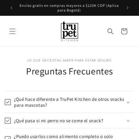
Ir
Estamos s
Envíos gratis en compras mayores a $120K COP (Aplica
directamente
para Bogotá)
al contenido
Carrito
LO QUE NECEISTAS SABER PARA ESTAR SEGURO
Preguntas Frecuentes
¿Qué hace diferente a TruPet Kitchen de otros snacks
para mascotas?
¿Qué pasa si mi perro no se come el snack?
¿Puedo usarlos como alimento completo o solo